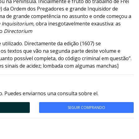
rou na Península. Inicialmente é fruto do trabalho de Frei
) da Ordem dos Pregadores e grande Inquisidor de
ma de grande competência no assunto e onde começou a
 Inquisitorium,
obra inesgotavelmente exaustiva: as
do
Directorium
 utilizado. Directamente da edição (1607) se
 os textos que vão na segunda parte deste volume e
anto possível completa, do código criminal em questão”.
ves sinais de acidez; lombada com algumas manchas]
. Puedes enviarnos una consulta sobre el.
SEGUIR COMPRANDO