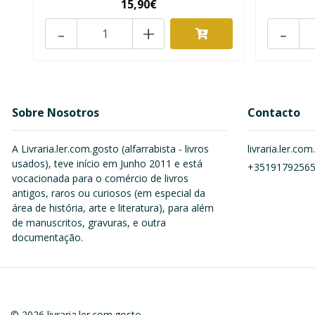
15,90€
-
+
-
Sobre Nosotros
Contacto
A Livraria.ler.com.gosto (alfarrabista - livros
livraria.ler.c
usados), teve início em Junho 2011 e está
+3519179256
vocacionada para o comércio de livros
antigos, raros ou curiosos (em especial da
área de história, arte e literatura), para além
de manuscritos, gravuras, e outra
documentação.
© 2026 livraria.ler.com.gosto.