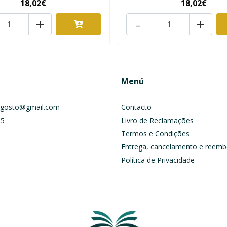
18,02€
18,02€
+
-
+
Menú
om.gosto@gmail.com
Contacto
55
Livro de Reclamações
Termos e Condições
Entrega, cancelamento e reemb
Política de Privacidade