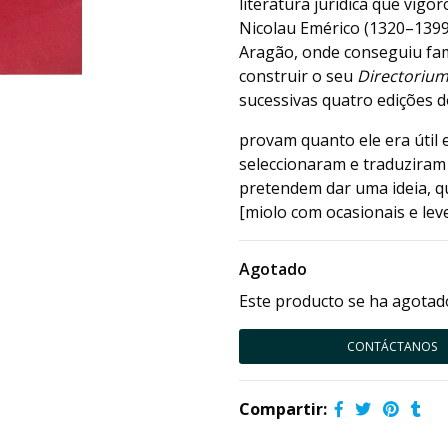
literatura jurídica que vigo
Nicolau Emérico (1320–1399
Aragão, onde conseguiu fa
construir o seu
Directorium
sucessivas quatro edições 
provam quanto ele era útil e
seleccionaram e traduziram
pretendem dar uma ideia, qu
[miolo com ocasionais e le
Agotado
Este producto se ha agotado
CONTÁCTANOS
Compartir: