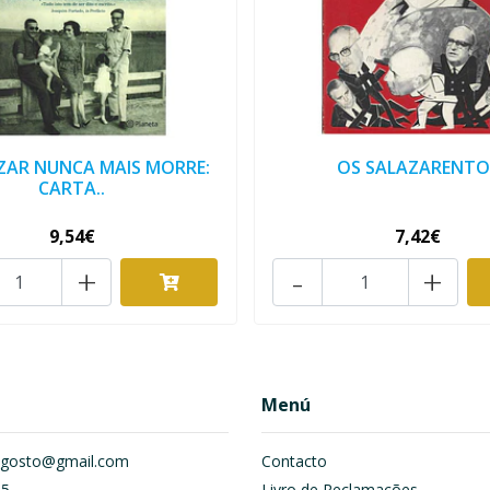
ZAR NUNCA MAIS MORRE:
OS SALAZARENTO
CARTA..
9,54€
7,42€
+
-
+
Menú
om.gosto@gmail.com
Contacto
55
Livro de Reclamações