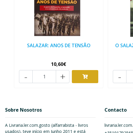
SALAZAR: ANOS DE TENSÃO
O SALA
10,60€
-
+
-
Sobre Nosotros
Contacto
A Livraria.ler.com.gosto (alfarrabista - livros
livraria.ler.c
usados), teve início em Junho 2011 e está
+3519179256