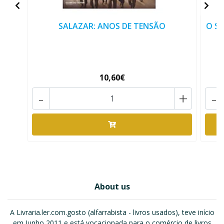
SALAZAR: ANOS DE TENSÃO
O SA
10,60€
-
+
-
About us
A Livraria.ler.com.gosto (alfarrabista - livros usados), teve início
em Junho 2011 e está vocacionada para o comércio de livros