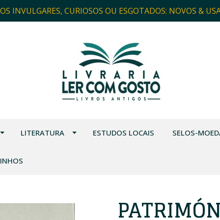
ROS INVULGARES, CURIOSOS OU ESGOTADOS: NOVOS & US
LITERATURA
ESTUDOS LOCAIS
SELOS-MOED
VINHOS
PATRIMÓNI