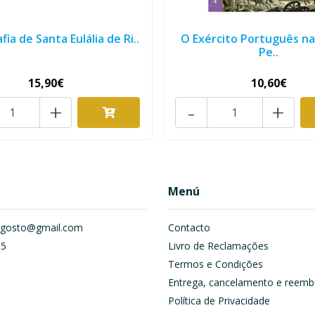
ia de Santa Eulália de Ri..
O Exército Português n
Pe..
15,90€
10,60€
+
-
+
Menú
om.gosto@gmail.com
Contacto
55
Livro de Reclamações
Termos e Condições
Entrega, cancelamento e reemb
Política de Privacidade