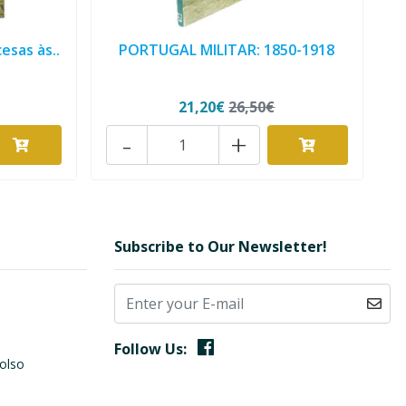
esas às..
PORTUGAL MILITAR: 1850-1918
21,20€
26,50€
-
+
Subscribe to Our Newsletter!
Follow Us:
olso