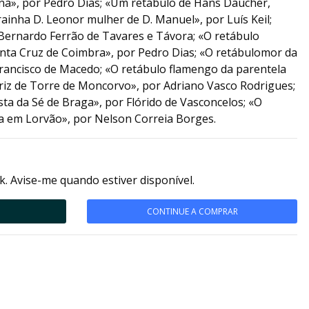
na», por Pedro Dias; «Um retábulo de Hans Daucher,
ainha D. Leonor mulher de D. Manuel», por Luís Keil;
Bernardo Ferrão de Tavares e Távora; «O retábulo
anta Cruz de Coimbra», por Pedro Dias; «O retábulomor da
Francisco de Macedo; «O retábulo flamengo da parentela
triz de Torre de Moncorvo», por Adriano Vasco Rodrigues;
ta da Sé de Braga», por Flórido de Vasconcelos; «O
ça em Lorvão», por Nelson Correia Borges.
k. Avise-me quando estiver disponível.
CONTINUE A COMPRAR