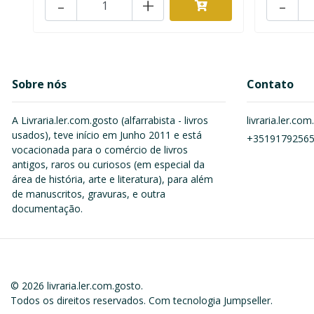
-
+
-
Sobre nós
Contato
A Livraria.ler.com.gosto (alfarrabista - livros
livraria.ler.c
usados), teve início em Junho 2011 e está
+3519179256
vocacionada para o comércio de livros
antigos, raros ou curiosos (em especial da
área de história, arte e literatura), para além
de manuscritos, gravuras, e outra
documentação.
© 2026 livraria.ler.com.gosto.
Todos os direitos reservados.
Com tecnologia Jumpseller
.