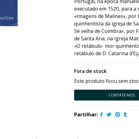
Portugal, na época manueli
executado em 1520, para a r
«Imagens de Malines», por 
quinhentista da igreja de S
Sé velha de Coimbra», por 
de Santa Ana, na Igreja Ma
«O retábulo- mor quinhentis
retábulo de D. Catarina d’E
Fora de stock
Este produto ficou sem stoc
CONTATE-NOS
Partilhar: