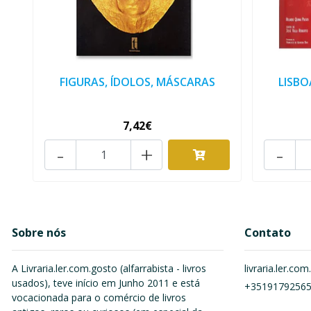
FIGURAS, ÍDOLOS, MÁSCARAS
LISBO
7,42€
-
+
-
Sobre nós
Contato
A Livraria.ler.com.gosto (alfarrabista - livros
livraria.ler.c
usados), teve início em Junho 2011 e está
+3519179256
vocacionada para o comércio de livros