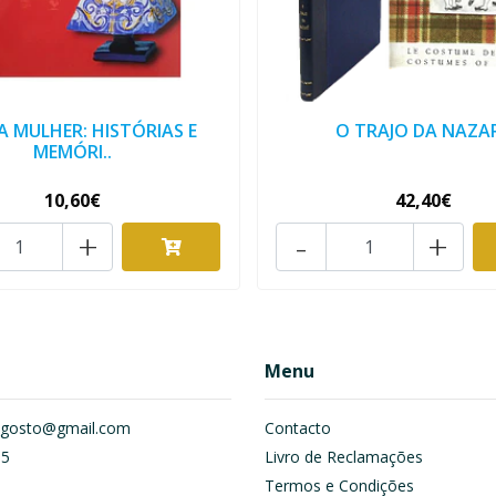
A MULHER: HISTÓRIAS E
O TRAJO DA NAZA
MEMÓRI..
10,60€
42,40€
+
-
+
Menu
om.gosto@gmail.com
Contacto
55
Livro de Reclamações
Termos e Condições