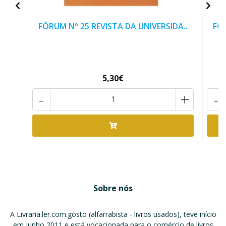
FÓRUM Nº 25 REVISTA DA UNIVERSIDA..
FÓR
5,30€
-
+
-
Sobre nós
A Livraria.ler.com.gosto (alfarrabista - livros usados), teve início
em Junho 2011 e está vocacionada para o comércio de livros