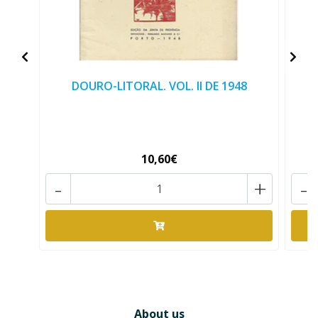
DOURO-LITORAL. VOL. II DE 1948
T
10,60€
-
+
-
About us