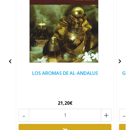
LOS AROMAS DE AL-ANDALUS
GUÍ
21,20€
-
+
-