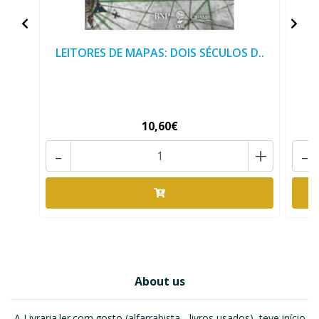
LEITORES DE MAPAS: DOIS SÉCULOS D..
10,60€
-
+
-
About us
A Livraria.ler.com.gosto (alfarrabista - livros usados), teve início