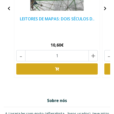
LEITORES DE MAPAS: DOIS SÉCULOS D..
10,60€
-
+
-
Sobre nós
A Livraria.ler.com.gosto (alfarrabista - livros usados), teve início