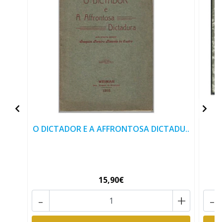
O DICTADOR E A AFFRONTOSA DICTADU..
O
15,90€
-
+
-