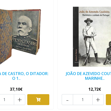
 DE CASTRO, O DITADOR:
JOÃO DE AZEVEDO COU
O 1..
MARINHE..
37,10€
12,72€
+
-
+