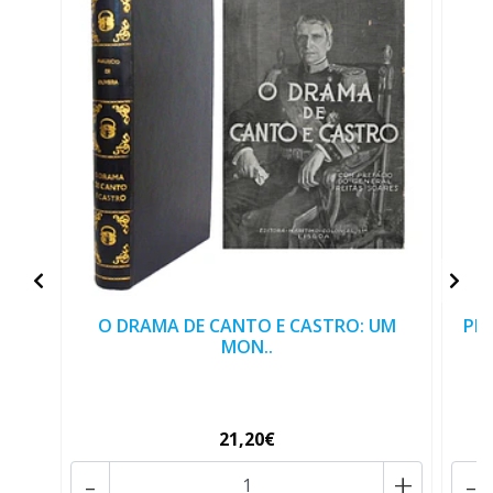
O DRAMA DE CANTO E CASTRO: UM
PIM
MON..
21,20€
-
+
-