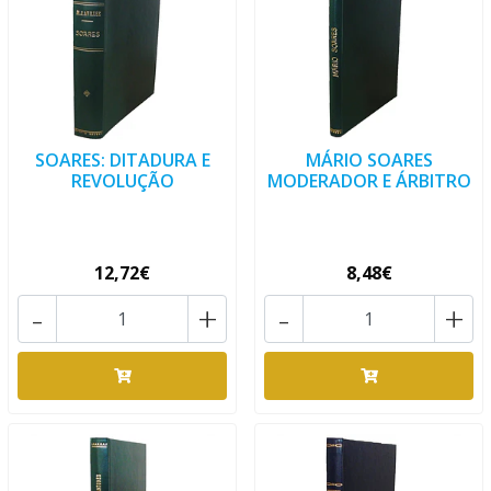
SOARES: DITADURA E
MÁRIO SOARES
REVOLUÇÃO
MODERADOR E ÁRBITRO
12,72€
8,48€
-
+
-
+