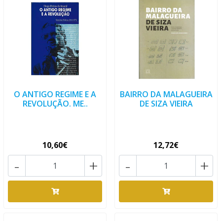
O ANTIGO REGIME E A
BAIRRO DA MALAGUEIRA
REVOLUÇÃO. ME..
DE SIZA VIEIRA
10,60€
12,72€
-
+
-
+