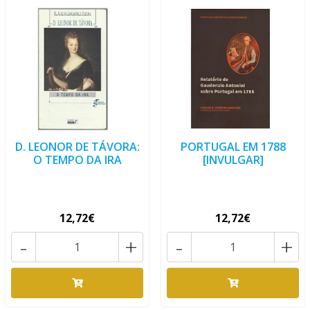
D. LEONOR DE TÁVORA:
PORTUGAL EM 1788
O TEMPO DA IRA
[INVULGAR]
12,72€
12,72€
-
+
-
+