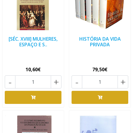
[SÉC. XVIII] MULHERES,
HISTÓRIA DA VIDA
ESPAÇO E S..
PRIVADA
10,60€
79,50€
-
+
-
+