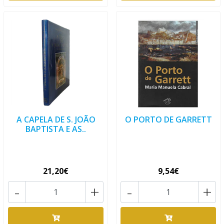
A CAPELA DE S. JOÃO
O PORTO DE GARRETT
BAPTISTA E AS..
21,20€
9,54€
-
+
-
+