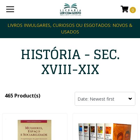
0
LIVROS INVULGARES, CURIOSOS OU ESGOTADOS: NOVOS &
USADOS
HISTÓRIA - SEC.
XVIII-XIX
465 Product(s)