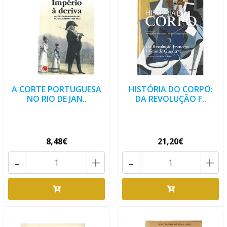
A CORTE PORTUGUESA
HISTÓRIA DO CORPO:
NO RIO DE JAN..
DA REVOLUÇÃO F..
8,48€
21,20€
-
+
-
+