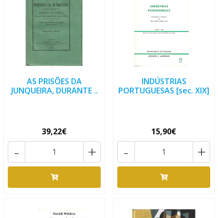
AS PRISÕES DA
INDÚSTRIAS
JUNQUEIRA, DURANTE ..
PORTUGUESAS [sec. XIX]
39,22€
15,90€
-
+
-
+