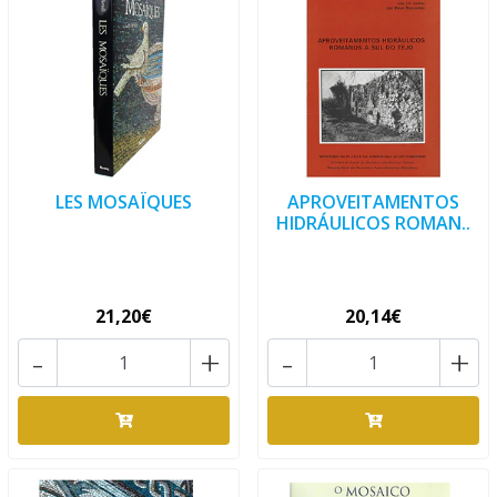
LES MOSAÏQUES
APROVEITAMENTOS
HIDRÁULICOS ROMAN..
21,20€
20,14€
-
+
-
+