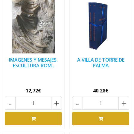
IMAGENES Y MESAJES.
A VILLA DE TORRE DE
ESCULTURA ROM..
PALMA
12,72€
40,28€
-
+
-
+