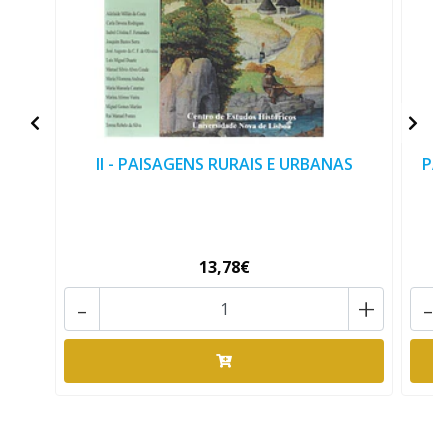
II - PAISAGENS RURAIS E URBANAS
PAI
13,78€
-
+
-