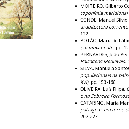
MOITEIRO, Gilberto Co
toponímia meridional
CONDE, Manuel Sílvio 
arquitectura corrente
122
BOTÃO, Maria de Fáti
em movimento
, pp. 1
BERNARDES, João Ped
Paisagens Medievais: 
SILVA, Manuela Santos
populacionais na paisa
XVI)
, pp. 153-168
OLIVEIRA, Luís Filipe,
O
e na Sobreira Formos
CATARINO, Maria Man
paisagem. em torno da
207-223