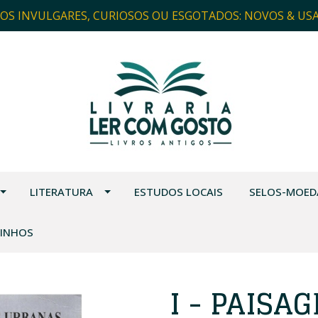
ROS INVULGARES, CURIOSOS OU ESGOTADOS: NOVOS & US
LITERATURA
ESTUDOS LOCAIS
SELOS-MOED
VINHOS
I - PAISA