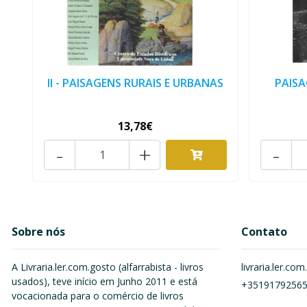
II - PAISAGENS RURAIS E URBANAS
PAISA
13,78€
-
+
-
Sobre nós
Contato
A Livraria.ler.com.gosto (alfarrabista - livros
livraria.ler.c
usados), teve início em Junho 2011 e está
+3519179256
vocacionada para o comércio de livros