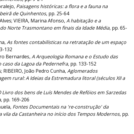
ralejo,
Paisagens históricas: a flora e a fauna na
 beirã de Quinhentos
, pp. 25-64
Alves; VIEIRA, Marina Afonso,
A habitação e a
 do Norte Trasmontano em finais da Idade Média
, pp. 65-
ma,
As fontes contabilísticas na retratação de um espaço
23-132
ro Bernardes,
A Arqueologia Romana e o Estudo das
o caso da Lagoa da Pedernefra
, pp. 133-152
; RIBEIRO, João Pedro Cunha,
Aglomerados
gem rural: A Ideias da Estremadura litoral (séculos XII a
 Livro dos bens de Luís Mendes de Refóios em Sarzedas
a
, pp. 169-206
uela,
Fontes Documentais na 're-construção' da
 vila da Castanheira no início dos Tempos Modernos
, pp.