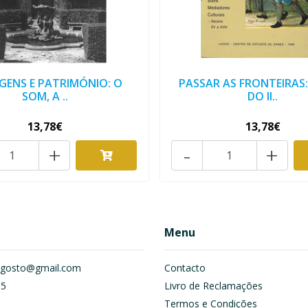
GENS E PATRIMÓNIO: O
PASSAR AS FRONTEIRAS
SOM, A ..
DO II..
13,78€
13,78€
+
-
+
Menu
om.gosto@gmail.com
Contacto
55
Livro de Reclamações
Termos e Condições