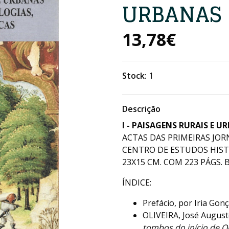
URBANAS
13,78€
Stock:
1
Descrição
I - PAISAGENS RURAIS E U
ACTAS DAS PRIMEIRAS JOR
CENTRO DE ESTUDOS HISTÓ
23X15 CM. COM 223 PÁGS. B
ÍNDICE:
Prefácio, por Iria Gonç
OLIVEIRA, José August
tombos do início de 