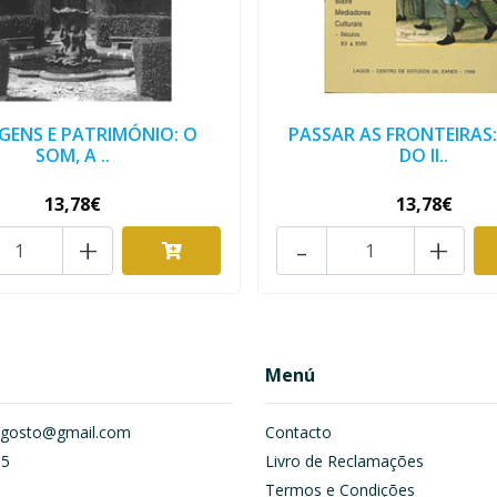
GENS E PATRIMÓNIO: O
PASSAR AS FRONTEIRAS
SOM, A ..
DO II..
13,78€
13,78€
+
-
+
Menú
om.gosto@gmail.com
Contacto
55
Livro de Reclamações
Termos e Condições