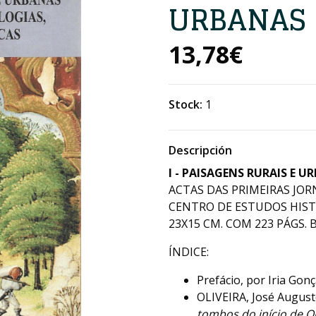
URBANAS
13,78€
Stock:
1
Descripción
I - PAISAGENS RURAIS E U
ACTAS DAS PRIMEIRAS JOR
CENTRO DE ESTUDOS HISTÓ
23X15 CM. COM 223 PÁGS. B
ÍNDICE:
Prefácio, por Iria Gonç
OLIVEIRA, José August
tombos do início de 