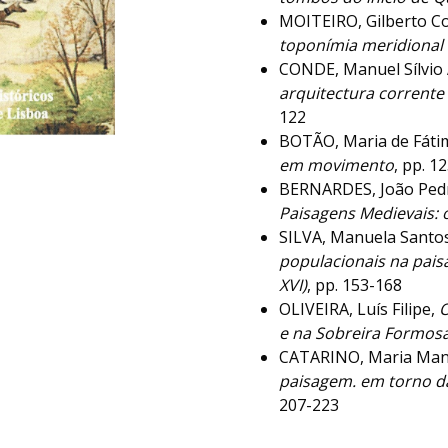
MOITEIRO, Gilberto Co
toponímia meridional
CONDE, Manuel Sílvio 
arquitectura corrente
122
BOTÃO, Maria de Fáti
em movimento
, pp. 1
BERNARDES, João Ped
Paisagens Medievais: 
SILVA, Manuela Santos
populacionais na paisa
XVI)
, pp. 153-168
OLIVEIRA, Luís Filipe,
O
e na Sobreira Formos
CATARINO, Maria Man
paisagem. em torno da
207-223