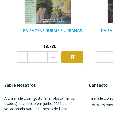
II - PAISAGENS RURAIS E URBANAS
PAISA
13,78€
-
+
-
Sobre Nosotros
Contacto
A Livraria.ler.com.gosto (alfarrabista - livros
livraria.ler.c
usados), teve início em Junho 2011 e está
+3519179256
vocacionada para o comércio de livros