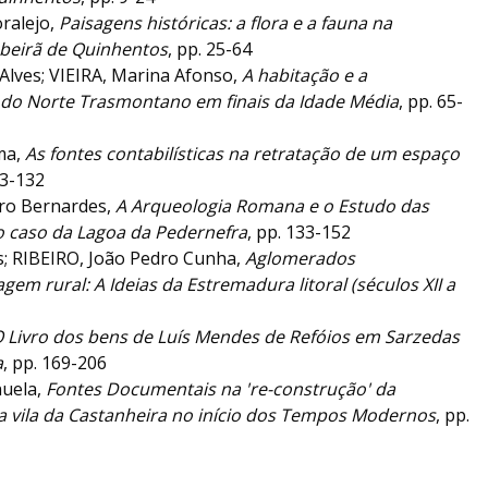
ralejo,
Paisagens históricas: a flora e a fauna na
 beirã de Quinhentos
, pp. 25-64
Alves; VIEIRA, Marina Afonso,
A habitação e a
 do Norte Trasmontano em finais da Idade Média
, pp. 65-
ma,
As fontes contabilísticas na retratação de um espaço
23-132
ro Bernardes,
A Arqueologia Romana e o Estudo das
o caso da Lagoa da Pedernefra
, pp. 133-152
; RIBEIRO, João Pedro Cunha,
Aglomerados
gem rural: A Ideias da Estremadura litoral (séculos XII a
 Livro dos bens de Luís Mendes de Refóios em Sarzedas
a
, pp. 169-206
uela,
Fontes Documentais na 're-construção' da
 vila da Castanheira no início dos Tempos Modernos
, pp.