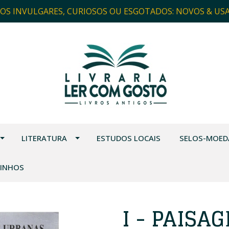
ROS INVULGARES, CURIOSOS OU ESGOTADOS: NOVOS & US
LITERATURA
ESTUDOS LOCAIS
SELOS-MOED
VINHOS
I - PAISA