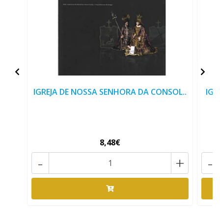
IGREJA DE NOSSA SENHORA DA CONSOL..
IGR
8,48€
-
+
-