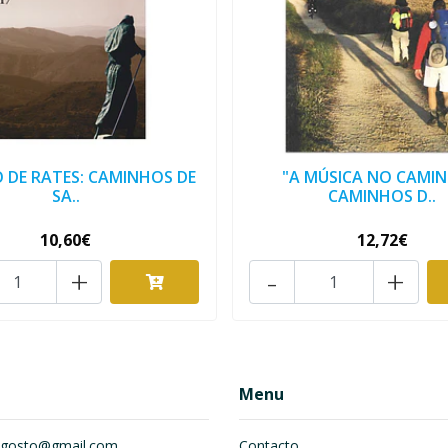
O DE RATES: CAMINHOS DE
"A MÚSICA NO CAMIN
SA..
CAMINHOS D..
10,60€
12,72€
+
-
+
Menu
om.gosto@gmail.com
Contacto