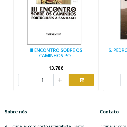
III ENCONTRO SOBRE OS
S. PEDR
CAMINHOS PO..
13,78€
-
+
-
Sobre nós
Contato
A Livraria.ler.com.gosto (alfarrabista - livros
livraria.ler.c