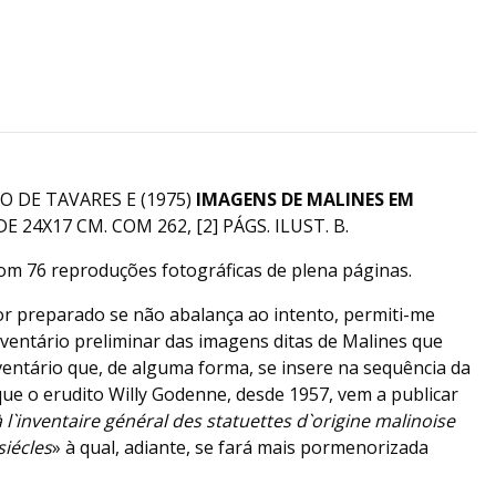
L
 DE TAVARES E (1975)
IMAGENS DE MALINES EM
DE 24X17 CM. COM 262, [2] PÁGS. ILUST. B.
 com 76 reproduções fotográficas de plena páginas.
or preparado se não abalança ao intento, permiti-me
ventário preliminar das imagens ditas de Malines que
ventário que, de alguma forma, se insere na sequência da
 que o erudito Willy Godenne, desde 1957, vem a publicar
 l`inventaire général des statuettes d`origine malinoise
siécles
» à qual, adiante, se fará mais pormenorizada