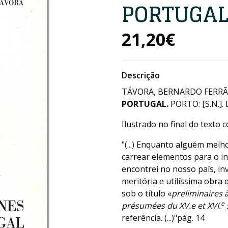
PORTUGA
21,20€
Descrição
TÁVORA, BERNARDO FERRÃO
PORTUGAL.
PORTO: [S.N.]. 
Ilustrado no final do texto
"(...) Enquanto alguém melh
carrear elementos para o in
encontrei no nosso país, in
meritória e utilíssima obra
sob o título «
preliminaires à
e
présumées du XV.e et XVI.
referência. (...)"pág. 14