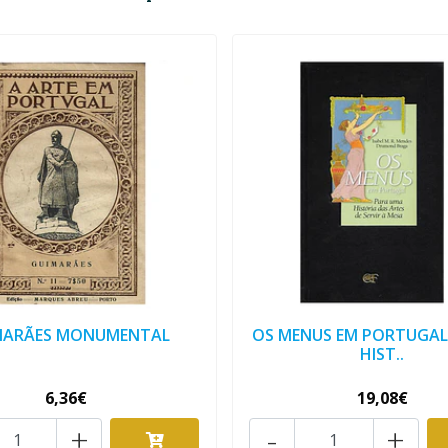
MARÃES MONUMENTAL
OS MENUS EM PORTUGAL.
HIST..
6,36€
19,08€
+
-
+