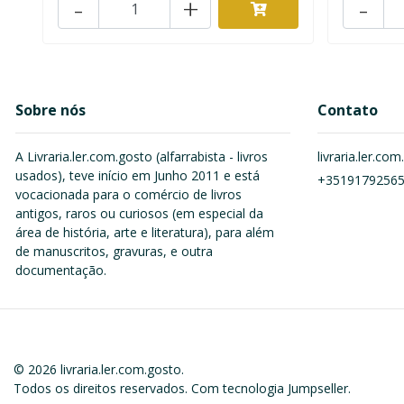
-
+
-
Sobre nós
Contato
A Livraria.ler.com.gosto (alfarrabista - livros
livraria.ler.c
usados), teve início em Junho 2011 e está
+3519179256
vocacionada para o comércio de livros
antigos, raros ou curiosos (em especial da
área de história, arte e literatura), para além
de manuscritos, gravuras, e outra
documentação.
© 2026 livraria.ler.com.gosto.
Todos os direitos reservados.
Com tecnologia Jumpseller
.