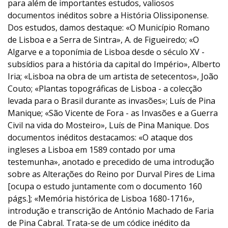
para além de importantes estudos, valiosos
documentos inéditos sobre a História Olissiponense.
Dos estudos, damos destaque: «O Município Romano
de Lisboa e a Serra de Sintra», A. de Figueiredo; «O
Algarve e a toponímia de Lisboa desde o século XV -
subsídios para a história da capital do Império», Alberto
Iria; «Lisboa na obra de um artista de setecentos», João
Couto; «Plantas topográficas de Lisboa - a colecção
levada para o Brasil durante as invasões»; Luís de Pina
Manique; «São Vicente de Fora - as Invasões e a Guerra
Civil na vida do Mosteiro», Luís de Pina Manique. Dos
documentos inéditos destacamos: «O ataque dos
ingleses a Lisboa em 1589 contado por uma
testemunha», anotado e precedido de uma introdução
sobre as Alterações do Reino por Durval Pires de Lima
[ocupa o estudo juntamente com o documento 160
págs.]; «Memória histórica de Lisboa 1680-1716»,
introdução e transcrição de António Machado de Faria
de Pina Cabral. Trata-se de um códice inédito da