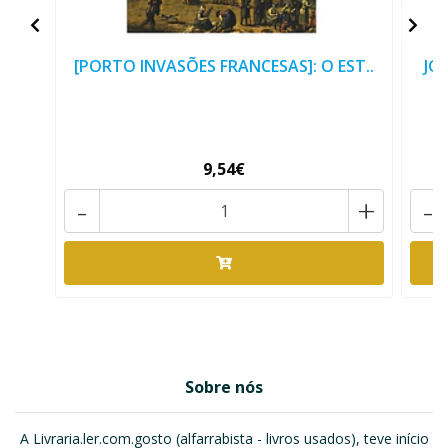
[PORTO INVASÕES FRANCESAS]: O EST..
JO
9,54€
-
+
-
Sobre nós
A Livraria.ler.com.gosto (alfarrabista - livros usados), teve início