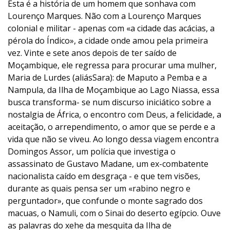
Esta é a história de um homem que sonhava com
Lourenço Marques. Não com a Lourenço Marques
colonial e militar - apenas com «a cidade das acácias, a
pérola do Índico», a cidade onde amou pela primeira
vez. Vinte e sete anos depois de ter saído de
Moçambique, ele regressa para procurar uma mulher,
Maria de Lurdes (aliásSara): de Maputo a Pemba e a
Nampula, da Ilha de Moçambique ao Lago Niassa, essa
busca transforma- se num discurso iniciático sobre a
nostalgia de África, o encontro com Deus, a felicidade, a
aceitação, o arrependimento, o amor que se perde e a
vida que não se viveu. Ao longo dessa viagem encontra
Domingos Assor, um polícia que investiga o
assassinato de Gustavo Madane, um ex-combatente
nacionalista caído em desgraça - e que tem visões,
durante as quais pensa ser um «rabino negro e
perguntador», que confunde o monte sagrado dos
macuas, o Namuli, com o Sinai do deserto egípcio. Ouve
as palavras do xehe da mesquita da Ilha de