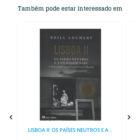
Também pode estar interessado em
LISBOA II: OS PAÍSES NEUTROS E A ..
A