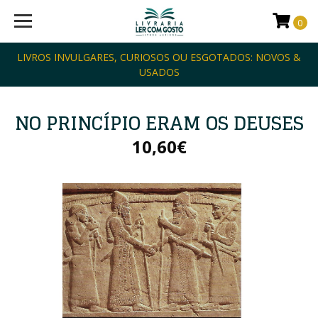
0
LIVROS INVULGARES, CURIOSOS OU ESGOTADOS: NOVOS &
USADOS
NO PRINCÍPIO ERAM OS DEUSES
10,60€