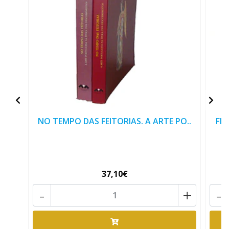
NO TEMPO DAS FEITORIAS. A ARTE PO..
FEI
37,10€
-
+
-