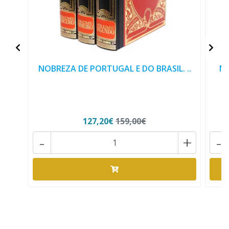
NOBREZA DE PORTUGAL E DO BRASIL. ..
NO
127,20€
159,00€
-
+
-