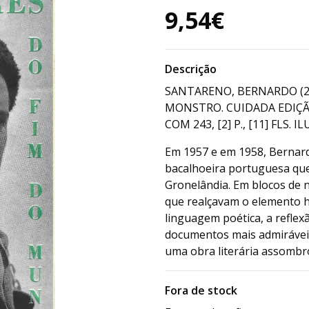
9,54€
Descrição
SANTARENO, BERNARDO (2
MONSTRO. CUIDADA EDIÇÃO F
COM 243, [2] P., [11] FLS. IL
Em 1957 e em 1958, Bernar
bacalhoeira portuguesa que
Gronelândia. Em blocos de 
que realçavam o elemento h
linguagem poética, a reflex
documentos mais admirávei
uma obra literária assombr
Fora de stock