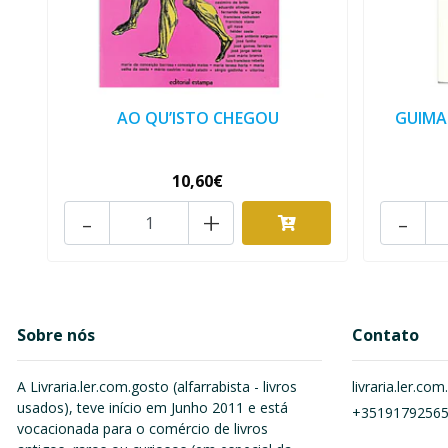
AO QU’ISTO CHEGOU
GUIMA
10,60€
-
+
-
Sobre nós
Contato
A Livraria.ler.com.gosto (alfarrabista - livros
livraria.ler.c
usados), teve início em Junho 2011 e está
+3519179256
vocacionada para o comércio de livros