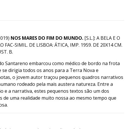
019)
NOS MARES DO FIM DO MUNDO.
[S.L.]: A BELA E O
AC-SIMIL. DE LISBOA: ÁTICA, IMP. 1959. DE 20X14 CM.
UST. B.
do Santareno embarcou como médico de bordo na frota
 se dirigia todos os anos para a Terra Nova e
notas, o jovem autor traçou pequenos quadros narrativos
umano rodeado pela mais austera natureza. Entre a
ão e a narrativa, estes pequenos textos são um dos
s de uma realidade muito nossa ao mesmo tempo que
osa.