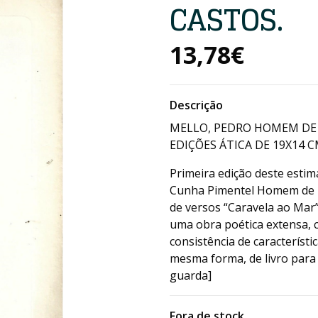
CASTOS.
13,78€
Descrição
MELLO, PEDRO HOMEM DE 
EDIÇÕES ÁTICA DE 19X14 CM
Primeira edição deste esti
Cunha Pimentel Homem de M
de versos “Caravela ao Mar”
uma obra poética extensa, 
consistência de característ
mesma forma, de livro para l
guarda]
Fora de stock