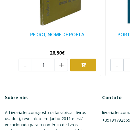
PEDRO, NOME DE POETA
PORT
26,50€
-
+
-
Sobre nós
Contato
A Livraria.ler.com.gosto (alfarrabista - livros
livraria.ler.c
usados), teve início em Junho 2011 e está
+3519179256
vocacionada para o comércio de livros