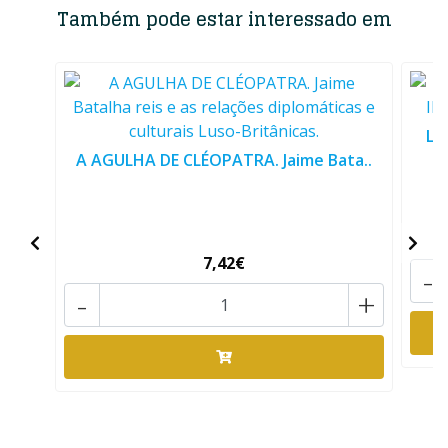
Também pode estar interessado em
LI
A AGULHA DE CLÉOPATRA. Jaime Bata..
7,42€
-
-
+