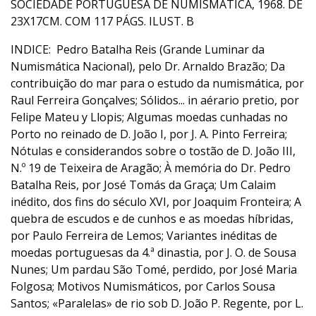
SOCIEDADE PORTUGUESA DE NUMISMÁTICA, 1968. DE
23X17CM. COM 117 PÁGS. ILUST. B
INDICE: Pedro Batalha Reis (Grande Luminar da
Numismática Nacional), pelo Dr. Arnaldo Brazão; Da
contribuição do mar para o estudo da numismática, por
Raul Ferreira Gonçalves; Sólidos... in aérario pretio, por
Felipe Mateu y Llopis; Algumas moedas cunhadas no
Porto no reinado de D. João I, por J. A. Pinto Ferreira;
Nótulas e considerandos sobre o tostão de D. João III,
N.º 19 de Teixeira de Aragão; À memória do Dr. Pedro
Batalha Reis, por José Tomás da Graça; Um Calaim
inédito, dos fins do século XVI, por Joaquim Fronteira; A
quebra de escudos e de cunhos e as moedas híbridas,
por Paulo Ferreira de Lemos; Variantes inéditas de
moedas portuguesas da 4.ª dinastia, por J. O. de Sousa
Nunes; Um pardau São Tomé, perdido, por José Maria
Folgosa; Motivos Numismáticos, por Carlos Sousa
Santos; «Paralelas» de rio sob D. João P. Regente, por L.