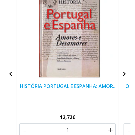
HISTÓRIA PORTUGAL E ESPANHA: AMOR..
O A
12,72€
-
+
-