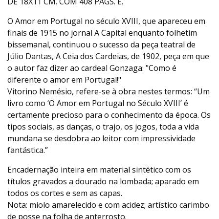
DE 18X11 CM. COM 408 PÁGS. E.
O Amor em Portugal no século XVIII, que apareceu em
finais de 1915 no jornal A Capital enquanto folhetim
bissemanal, continuou o sucesso da peça teatral de
Júlio Dantas, A Ceia dos Cardeias, de 1902, peça em que
o autor faz dizer ao cardeal Gonzaga: "Como é
diferente o amor em Portugal!"
Vitorino Nemésio, refere-se à obra nestes termos: “Um
livro como ‘O Amor em Portugal no Século XVIII’ é
certamente precioso para o conhecimento da época. Os
tipos sociais, as danças, o trajo, os jogos, toda a vida
mundana se desdobra ao leitor com impressividade
fantástica.”
Encadernação inteira em material sintético com os
títulos gravados a dourado na lombada; aparado em
todos os cortes e sem as capas.
Nota: miolo amarelecido e com acidez; artístico carimbo
de posse na folha de anterrosto.