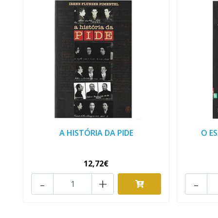
A HISTÓRIA DA PIDE
O ES
12,72€
-
+
-