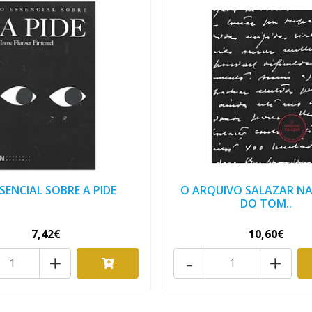
SENCIAL SOBRE A PIDE
O ARQUIVO SALAZAR N
DO TOM..
7,42€
10,60€
+
-
+