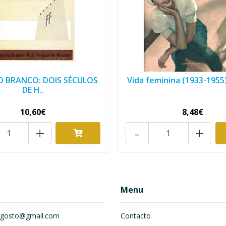
O BRANCO: DOIS SÉCULOS
Vida feminina (1933-1955)
DE H..
10,60€
8,48€
+
-
+
Menu
om.gosto@gmail.com
Contacto