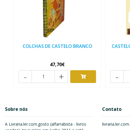
COLCHAS DE CASTELO BRANCO
CASTEL
47,70€
-
+
-
Sobre nós
Contato
A Livraria.ler.com.gosto (alfarrabista - livros
livraria.ler.c