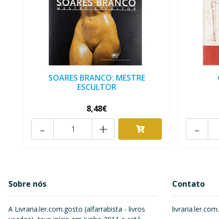
SOARES BRANCO: MESTRE
ESCULTOR
8,48€
-
+
-
Sobre nós
Contato
A Livraria.ler.com.gosto (alfarrabista - livros
livraria.ler.c