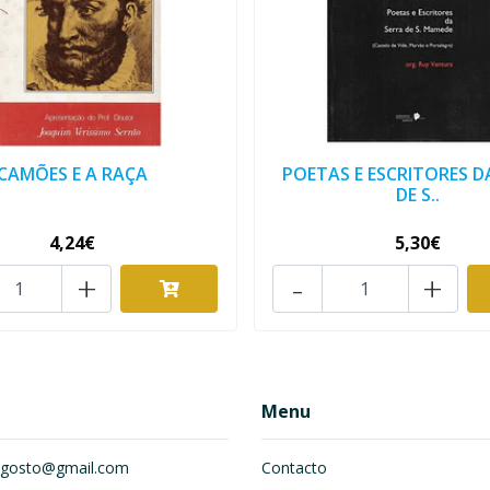
CAMÕES E A RAÇA
POETAS E ESCRITORES D
DE S..
4,24€
5,30€
+
-
+
Menu
om.gosto@gmail.com
Contacto