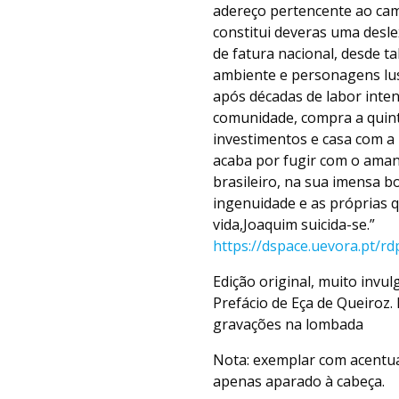
adereço pertencente ao cami
constitui deveras uma deslex
de fatura nacional, desde tal
ambiente e personagens lus
após décadas de labor inten
comunidade, compra a quint
investimentos e casa com a 
acaba por fugir com o aman
brasileiro, na sua imensa b
ingenuidade e as próprias q
vida,Joaquim suicida-se.”
https://dspace.uevora.pt/
Edição original, muito invu
Prefácio de Eça de Queiroz.
gravações na lombada
Nota: exemplar com acentua
apenas aparado à cabeça.