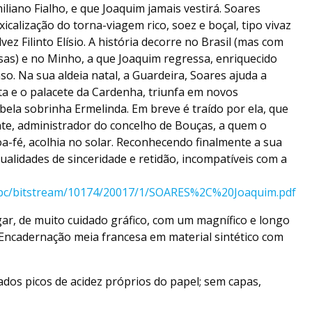
liano Fialho, e que Joaquim jamais vestirá. Soares
icalização do torna-viagem rico, soez e boçal, tipo vivaz
vez Filinto Elísio. A história decorre no Brasil (mas com
as) e no Minho, a que Joaquim regressa, enriquecido
so. Na sua aldeia natal, a Guardeira, Soares ajuda a
a e o palacete da Cardenha, triunfa em novos
bela sobrinha Ermelinda. Em breve é traído por ela, que
te, administrador do concelho de Bouças, a quem o
oa-fé, acolhia no solar. Reconhecendo finalmente a sua
ualidades de sinceridade e retidão, incompatíveis com a
rdpc/bitstream/10174/20017/1/SOARES%2C%20Joaquim.pdf
lgar, de muito cuidado gráfico, com um magnífico e longo
 Encadernação meia francesa em material sintético com
dos picos de acidez próprios do papel; sem capas,