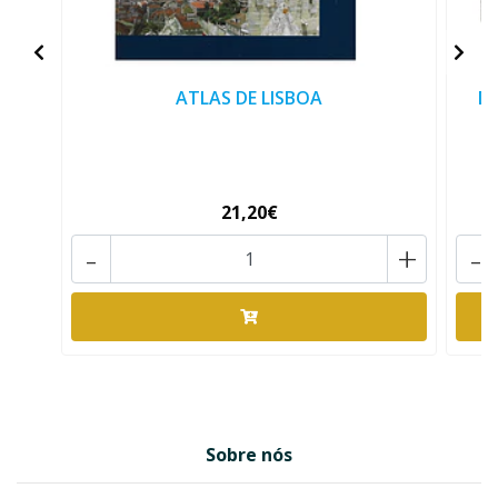
ATLAS DE LISBOA
D
21,20€
-
+
-
Sobre nós