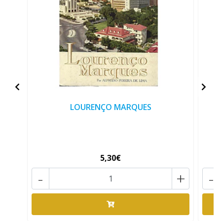
LOURENÇO MARQUES
L
5,30€
-
+
-