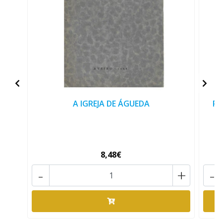
A IGREJA DE ÁGUEDA
RE
8,48€
-
+
-