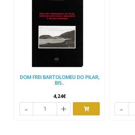
DOM FREI BARTOLOMEU DO PILAR,
BIS..
4,24€
-
+
-