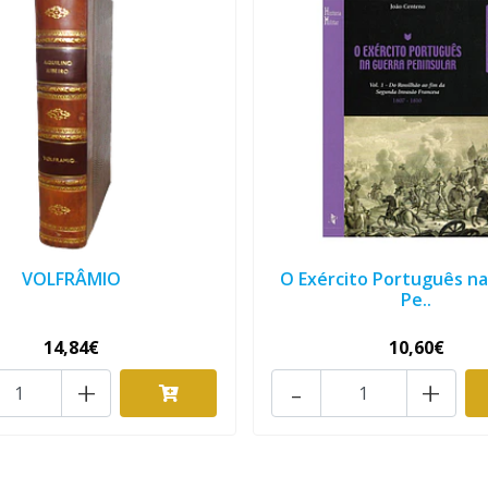
VOLFRÂMIO
O Exército Português n
Pe..
14,84€
10,60€
+
-
+