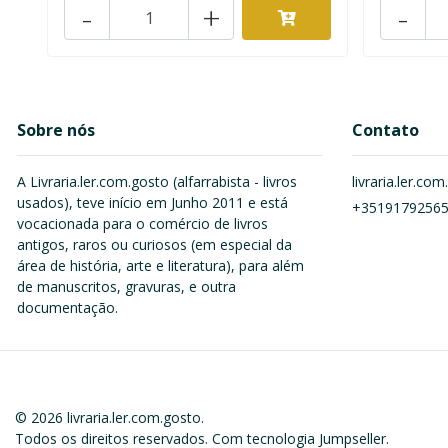
-
+
-
Sobre nós
Contato
A Livraria.ler.com.gosto (alfarrabista - livros
livraria.ler.c
usados), teve início em Junho 2011 e está
+3519179256
vocacionada para o comércio de livros
antigos, raros ou curiosos (em especial da
área de história, arte e literatura), para além
de manuscritos, gravuras, e outra
documentação.
© 2026 livraria.ler.com.gosto.
Todos os direitos reservados.
Com tecnologia Jumpseller
.