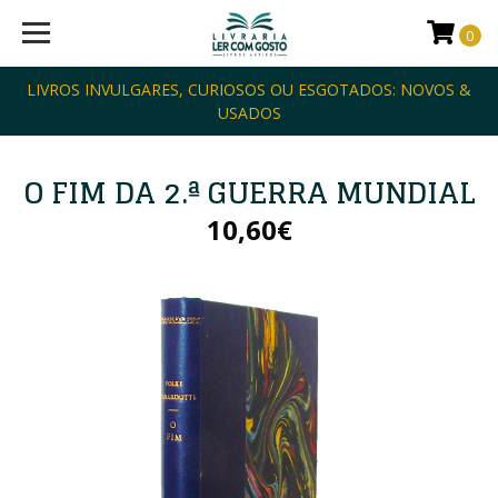
0
LIVROS INVULGARES, CURIOSOS OU ESGOTADOS: NOVOS &
USADOS
O FIM DA 2.ª GUERRA MUNDIAL
10,60€