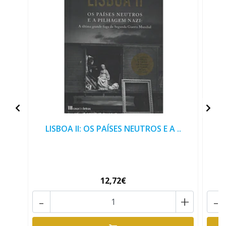
LISBOA II: OS PAÍSES NEUTROS E A ..
12,72€
-
+
-