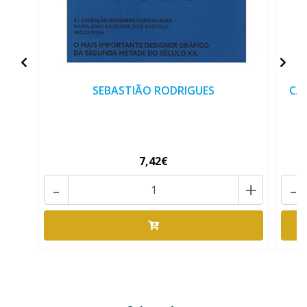
SEBASTIÃO RODRIGUES
CAD
7,42€
-
+
-