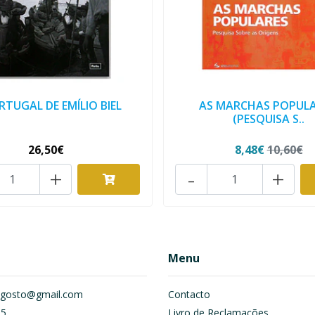
RTUGAL DE EMÍLIO BIEL
AS MARCHAS POPULA
(PESQUISA S..
26,50€
8,48€
10,60€
+
-
+
Menu
om.gosto@gmail.com
Contacto
55
Livro de Reclamações