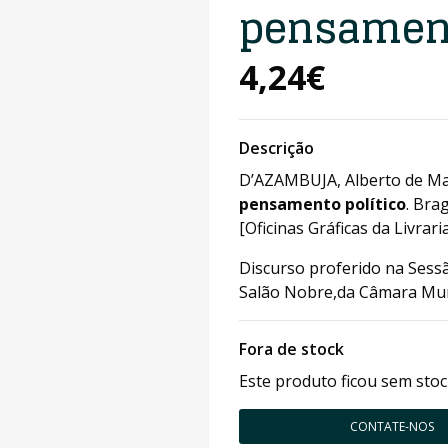
pensament
4,24€
Descrição
D’AZAMBUJA, Alberto de M
pensamento político
. Bra
[Oficinas Gráficas da Livrar
Discurso proferido na Sessã
Salão Nobre,da Câmara Mun
Fora de stock
Este produto ficou sem stoc
CONTATE-NOS