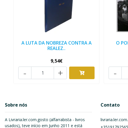
A LUTA DA NOBREZA CONTRA A
O PO
REALEZ..
9,54€
-
+
-
Sobre nós
Contato
A Livraria.ler.com.gosto (alfarrabista - livros
livraria.ler.c
usados), teve início em Junho 2011 e está
+3519179256