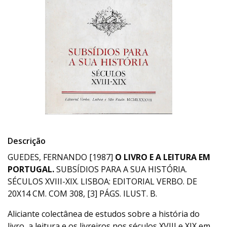
Descrição
GUEDES, FERNANDO [1987]
O LIVRO E A LEITURA EM
PORTUGAL.
SUBSÍDIOS PARA A SUA HISTÓRIA.
SÉCULOS XVIII-XIX. LISBOA: EDITORIAL VERBO. DE
20X14 CM. COM 308, [3] PÁGS. ILUST. B.
Aliciante colectânea de estudos sobre a história do
livro, a leitura e os livreiros nos séculos XVIII e XIX em