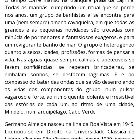
O tempo corre manso na tranquila praia da Lajinha.
Todas as manhãs, cumprindo um ritual que se perde
nos anos, um grupo de banhistas aí se encontra para
uma (nem sempre) amena cavaqueira, em que todas as
grandes e as pequenas novidades são trocadas com
minúcia de pormenores e fantasiosos exageros, e para
um revigorante banho de mar. O grupo é heterogéneo
quanto a sexos, idades, profissões, formas de pensar a
vida. Nas águas quase sempre calmas e apetecíveis se
fazem confidências, se repetem brincadeiras, se
embalam sonhos, se desfazem lágrimas. E é ao
compasso do bater das ondas que se vão desenrolando
as vidas dos componentes do grupo, num pulsar
vagaroso e forte, ao ritmo quente, dolente e irresistível
das estórias de cada um, ao ritmo de uma cidade,
Mindelo, num arquipélago, Cabo Verde.
Germano Almeida nasceu na ilha da Boa Vista em 1945.
Licenciou-se em Direito na Universidade Clássica de